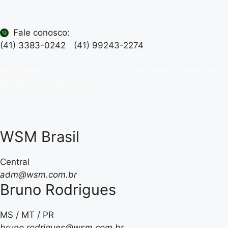
Fale conosco:
(41) 3383-0242
(41) 99243-2274
WSM Brasil Ltda. . 2024 . Todos os direitos reservados
Design por Agência 3:23
WSM Brasil
Central
adm@wsm.com.br
Bruno Rodrigues
MS / MT / PR
bruno.rodrigues@wsm.com.br