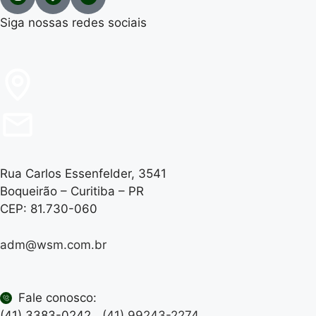
Siga nossas redes sociais
Rua Carlos Essenfelder, 3541
Boqueirão – Curitiba – PR
CEP: 81.730-060
adm@wsm.com.br
Fale conosco:
(41) 3383-0242
(41) 99243-2274