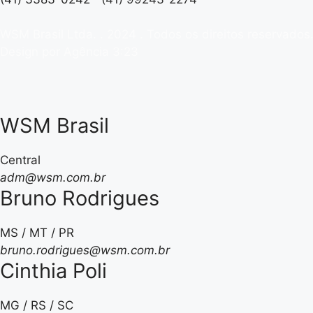
WSM Brasil Ltda. . 2024 . Todos os direitos reservados
Design por Agência 3:23
WSM Brasil
Central
adm@wsm.com.br
Bruno Rodrigues
MS / MT / PR
bruno.rodrigues@wsm.com.br
Cinthia Poli
MG / RS / SC